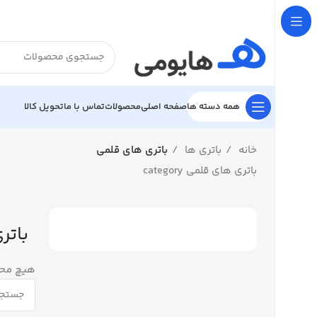

تحویل کالا
تماس با ما
محصولات
صفحه اصلی
همه دسته ها
باتری های قلمی
باتری ها
خانه
باتری های قلمی category
قلمی
فت نشد.