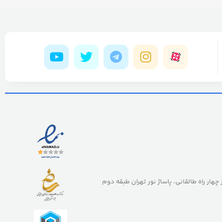
ز چهار راه طالقانی، پاساژ نور تهران طبقه دوم