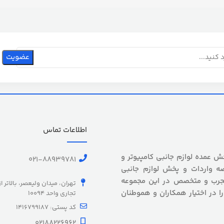
اطلاعات تماس
 بیش از 5 سال سابقه پخش عمده لوازم جانبی کامپیوتر و
021-88939781
ه واردات و پخش لوازم جانبی
 مجرب و متخصص در این مجموعه
تهران، میدان ولیعصر، بالاتر ا
را در اختیار همکاران و هموطنان
تجاری واحد 10094
کد پستی: 1416799187
02188226962