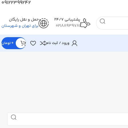
09122399242
پشتیبانی 24/7
حمل و نقل رایگان
02188939781
برای تهران و شهرستان
ورود / ثبت نام
0
تومان