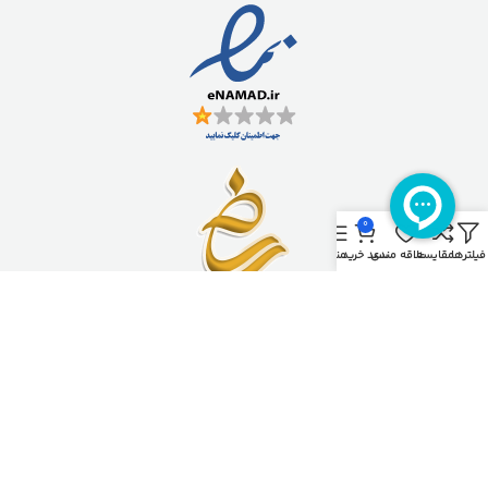
0
فیلترها
مقایسه
علاقه مندی
سبد خرید
منو