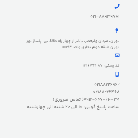
021-88939781
تهران، میدان ولیعصر، بالاتر از چهار راه طالقانی، پاساژ نور
تهران طبقه دوم تجاری واحد 10094
کد پستی: 1416799187
02188226962
02188226468
0912-607-64-30( تماس ضروری)
ساعت پاسخ گویی: 10 الی 20 شنبه الی چهارشنبه