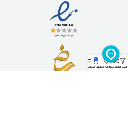
0
فیلترها
مقایسه
علاقه مندی
سبد خرید
منو