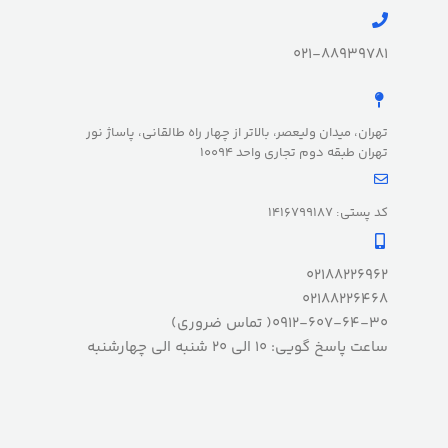
021-88939781
تهران، میدان ولیعصر، بالاتر از چهار راه طالقانی، پاساژ نور
تهران طبقه دوم تجاری واحد 10094
کد پستی: 1416799187
02188226962
02188226468
0912-607-64-30( تماس ضروری)
ساعت پاسخ گویی: 10 الی 20 شنبه الی چهارشنبه