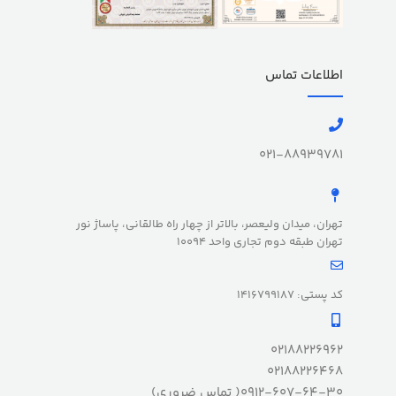
اطلاعات تماس
021-88939781
تهران، میدان ولیعصر، بالاتر از چهار راه طالقانی، پاساژ نور
تهران طبقه دوم تجاری واحد 10094
کد پستی: 1416799187
02188226962
02188226468
0912-607-64-30( تماس ضروری)