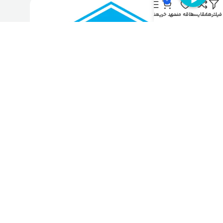
0
فیلترها
مقایسه
علاقه مندی
سبد خرید
منو