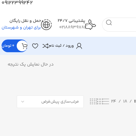
09122399242
پشتیبانی 24/7
حمل و نقل رایگان
02188939781
برای تهران و شهرستان
ورود / ثبت نام
0
تومان
در حال نمایش یک نتیجه
24
18