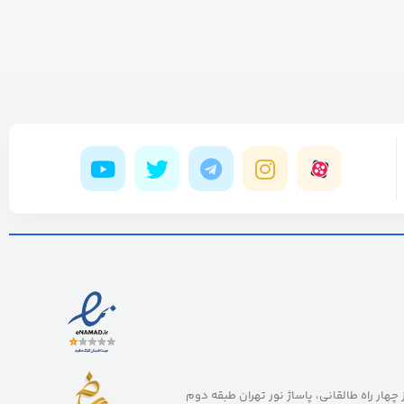
ز چهار راه طالقانی، پاساژ نور تهران طبقه دوم