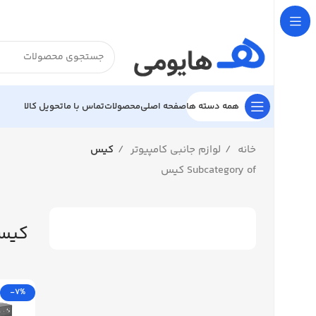

تحویل کالا
تماس با ما
محصولات
صفحه اصلی
همه دسته ها
کیس
لوازم جانبی کامپیوتر
خانه
Subcategory of کیس
کیس
-7%