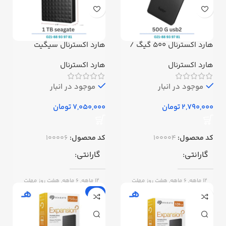
هارد اکسترنال 500 گیگ /
هارد اکسترنال سیگیت
استوک برند hard case
دیجیتال مدل seagateظرفیت
External 500 g usb2
1 ترابایت استوک
هارد اکسترنال
هارد اکسترنال
موجود در انبار
موجود در انبار
تومان
تومان
کد محصول:
100004
کد محصول:
100006
گارانتی
گارانتی
12 ماهه, 6 ماهه, هفت روز مهلت
12 ماهه, 6 ماهه, هفت روز مهلت
تست
تست
-4%
برند
Asus