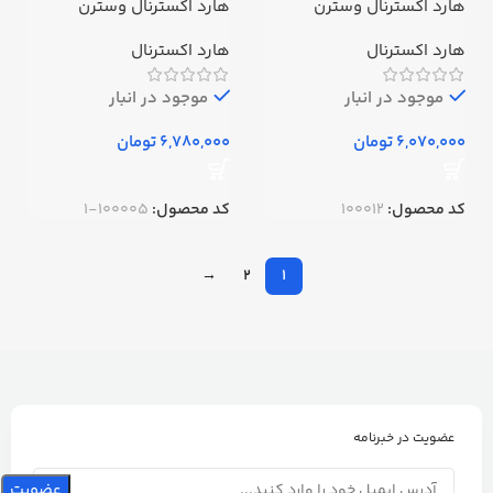
هارد اکسترنال وسترن
هارد اکسترنال وسترن
دیجیتال 750گیگابایت ا
دیجیتال مدل Elements
اMyPassport-750GB
ظرفیت 1 ترابایت
هارد اکسترنال
هارد اکسترنال
موجود در انبار
موجود در انبار
تومان
تومان
کد محصول:
100012
کد محصول:
100005-1
→
2
1
عضویت در خبرنامه