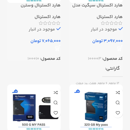
هارد اکسترنال سیگیت مدل
هارد اکسترنال وسترن
اکسپنشن ظرفیت 500
دیجیتال 1ترابایت ا
گیگابایت استوک
اMyPassport-1TB آبی
هارد اکسترنال
هارد اکسترنال
موجود در انبار
موجود در انبار
تومان
تومان
کد محصول:
100003
کد محصول:
100010
گارانتی
12 ماهه, 6 ماهه, هفت روز مهلت
تست