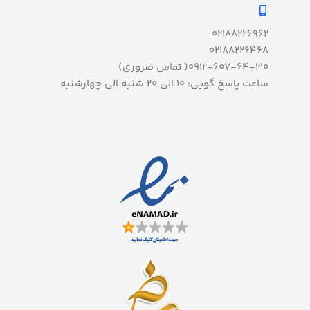
02188226962
02188226468
0912-607-64-30( تماس ضروری)
ساعت پاسخ گویی: 10 الی 20 شنبه الی چهارشنبه