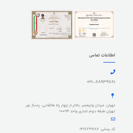
اطلاعات تماس
021-88939781
تهران، میدان ولیعصر، بالاتر از چهار راه طالقانی، پاساژ نور
تهران طبقه دوم تجاری واحد 10094
کد پستی: 1416799187