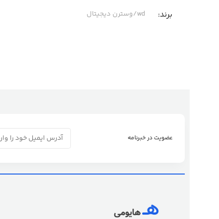
برند
wd/وسترن دیجیتال
عضویت در خبرنامه