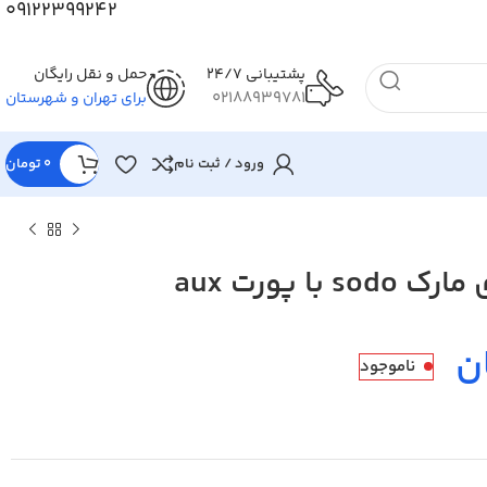
09122399242
پشتیبانی 24/7
حمل و نقل رایگان
02188939781
برای تهران و شهرستان
ورود / ثبت نام
0
تومان
با پورت aux
ن
ناموجود