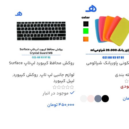
کونی پاوربانک شیائومی
روکش محافظ کیبورد لپ‌تاپ Surface
کابل 
4, 5, 6, 7 حروف فارسی‌دار
ه بندی
لوازم جانبی لپ تاپ
,
روکش کیبورد
,
کاب
سیلیکونی Crystal Guard MB
لیبل کیبورد
ودی
موجود در انبار
ان
تومان
ینه‌ها
افزودن به سبد خرید
ک