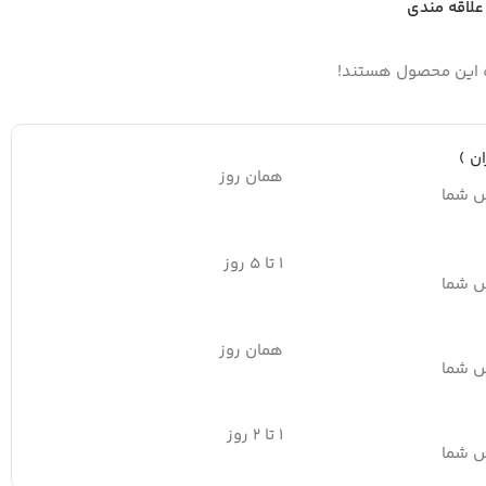
علاقه مندی
ه این محصول هستند!
ن )
همان روز
س شما
۱ تا ۵ روز
س شما
همان روز
س شما
۱ تا ۲ روز
س شما