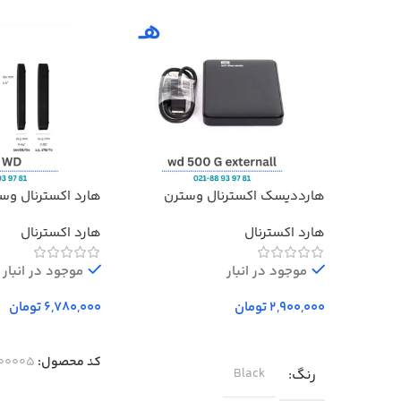
هارددیسک اکسترنال وسترن
هارد اکسترنال وس
دیجیتال مدل المنتز ظرفیت 500
Elements ظرفیت 1 ترابایت
هارد اکسترنال
هارد اکسترنال
گیگابایت استوک ا Western Digital
Elements External Hard Drive –
500GB
موجود در انبار
موجود در انبار
تومان
تومان
انتخاب گزینه‌ها
انتخاب گزینه‌ها
کد محصول:
00005-1
رنگ
Black