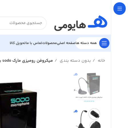

تحویل کالا
تماس با ما
محصولات
صفحه اصلی
همه دسته ها
میکروفن رومیزی مارک sodo با پورت aux
بدون دسته بندی
خانه