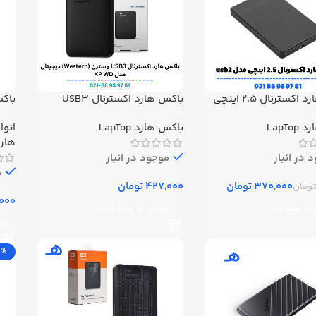
باکس هارد اکسترنال 2.5 اینچی
باکس هارد اکسترنال USB3
باکس
وسترن (Western) دیجیتال مدل
LapTo
باکس هارد LapTop
انوا
ro-B
XP WD
هارد Top
 در انبار
موجود در انبار
م
370,000
تومان
تومان
ومان
به سبد خرید
افزودن به سبد خرید
اف
3%