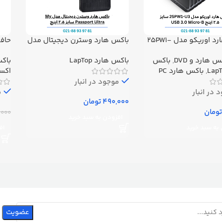
باکس هارد اوریکو مدل 25PW1-
باکس هارد وسترن دیجیتال مدل
حافظ
U3 سایز ۲.۵ اینچ USB 3.0
My Passport Ultra سایز ۲.۵ اینچ
س هارد و DVD
,
باکس
باکس هارد LapTop
باکس 
ظرفیت 500
,
باکس هارد PC
اکست
موجود در انبار
 در انبار
م
تومان
تومان
,000
افزودن به سبد خرید
به سبد خرید
اف