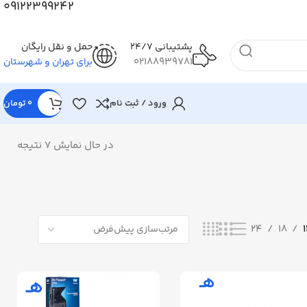
09122399242
پشتیبانی 24/7
حمل و نقل رایگان
02188939781
برای تهران و شهرستان
ورود / ثبت نام
0
تومان
در حال نمایش 7 نتیجه
24
18