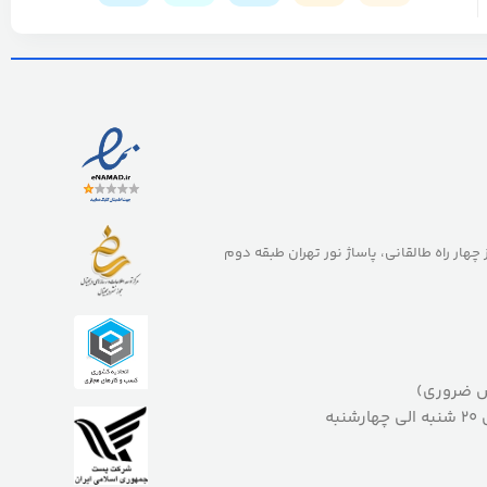
ز چهار راه طالقانی، پاساژ نور تهران طبقه دوم