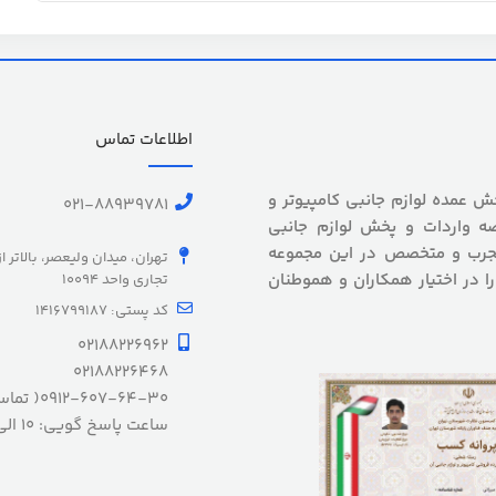
اطلاعات تماس
 بیش از 5 سال سابقه پخش عمده لوازم جانبی کامپیوتر و
021-88939781
ه واردات و پخش لوازم جانبی
 مجرب و متخصص در این مجموعه
تهران، میدان ولیعصر، بالاتر ا
را در اختیار همکاران و هموطنان
تجاری واحد 10094
کد پستی: 1416799187
02188226962
02188226468
0912-607-64-30( تماس ضروری)
ساعت پاسخ گویی: 10 الی 20 شنبه الی چهارشنبه