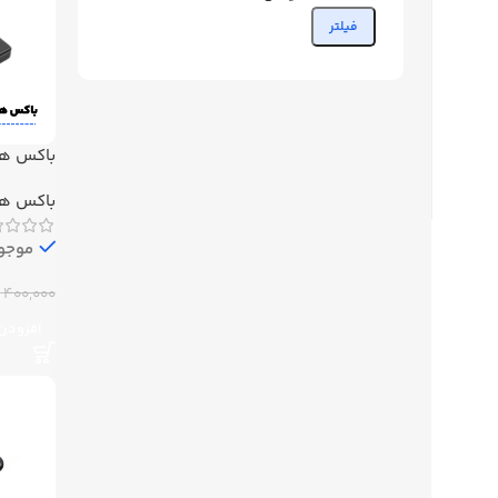
فیلتر
مدل us-2
باکس هارد p
موجود
400,000
ت
افزودن 