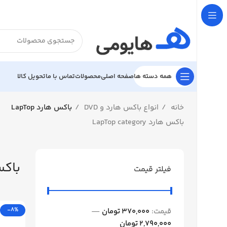

تحویل کالا
تماس با ما
محصولات
صفحه اصلی
همه دسته ها
باکس هارد LapTop
انواع باکس هارد و DVD
خانه
باکس هارد LapTop category
LapTop
فیلتر قیمت
-8%
—
370,000 تومان
قیمت:
2,790,000 تومان