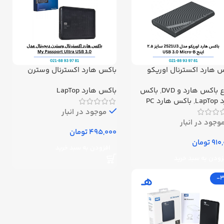
 هارد اکسترنال اوریکو
باکس هارد اکسترنال وسترن
مدل 2521U3 سایز ۲.۵ اینچ USB
دیجیتال مدل My Passport Ultra
ع باکس هارد و DVD
,
باکس
باکس هارد LapTop
USB 3.0
3.0 Mic
Lap
,
باکس هارد PC
موجود در انبار
وجود در انبار
تومان
تومان
افزودن به سبد خرید
زودن به سبد خرید
-