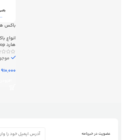
انواع باک
Micro-B
هارد LapTop
موجود
افزودن 
عضویت در خبرنامه