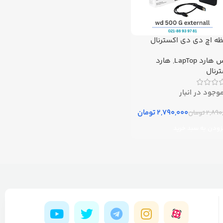
ه اچ دی دی اکسترنال
وسترن دیجیتال مدل Elements
هارد LapTop
,
هارد
 گیگابایت
رنال
وجود در انبار
2,790,000
تومان
2,890
تومان
زودن به سبد خرید