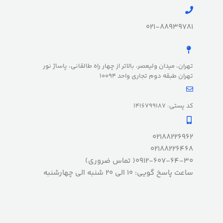
021-88939781
تهران، میدان ولیعصر، بالاتر از چهار راه طالقانی، پاساژ نور
تهران طبقه دوم تجاری واحد 10094
کد پستی: 1416799187
02188226962
02188226468
0912-607-64-30( تماس ضروری)
ساعت پاسخ گویی: 10 الی 20 شنبه الی چهارشنبه