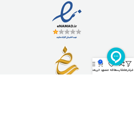
0
فیلترها
مقایسه
علاقه مندی
سبد خرید
منو