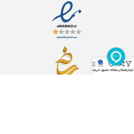
0
فیلترها
مقایسه
علاقه مندی
سبد خرید
منو