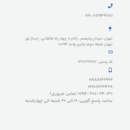
021-88939781
تهران، میدان ولیعصر، بالاتر از چهار راه طالقانی، پاساژ نور
تهران طبقه دوم تجاری واحد 10094
کد پستی: 1416799187
02188226962
02188226468
0912-607-64-30( تماس ضروری)
ساعت پاسخ گویی: 10 الی 20 شنبه الی چهارشنبه