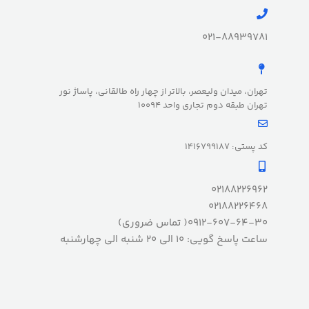
021-88939781
تهران، میدان ولیعصر، بالاتر از چهار راه طالقانی، پاساژ نور
تهران طبقه دوم تجاری واحد 10094
کد پستی: 1416799187
02188226962
02188226468
0912-607-64-30( تماس ضروری)
ساعت پاسخ گویی: 10 الی 20 شنبه الی چهارشنبه