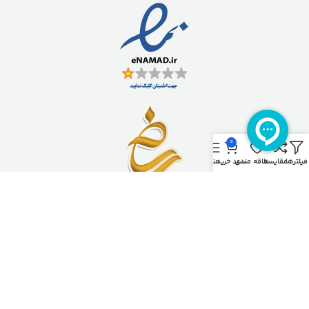
0
فیلترها
مقایسه
علاقه مندی
سبد خرید
منو