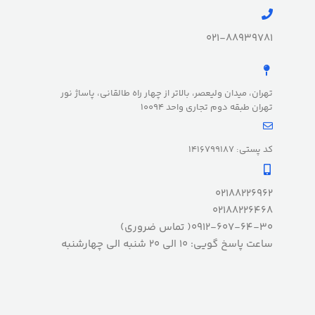
021-88939781
تهران، میدان ولیعصر، بالاتر از چهار راه طالقانی، پاساژ نور
تهران طبقه دوم تجاری واحد 10094
کد پستی: 1416799187
02188226962
02188226468
0912-607-64-30( تماس ضروری)
ساعت پاسخ گویی: 10 الی 20 شنبه الی چهارشنبه