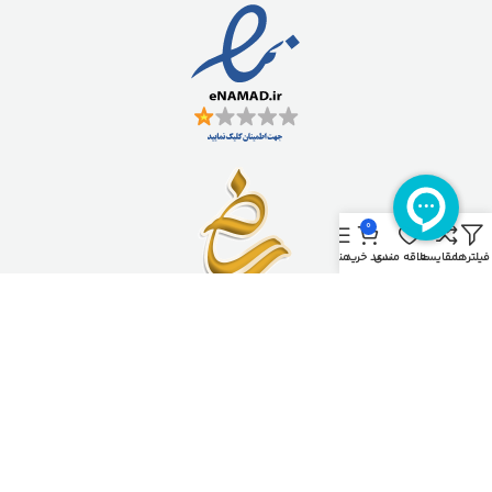
0
فیلترها
مقایسه
علاقه مندی
سبد خرید
منو