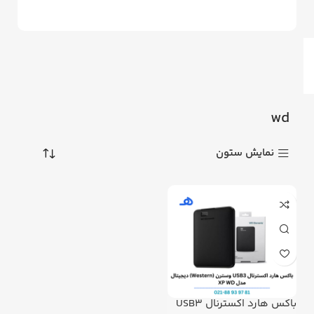
wd
نمایش ستون
باکس هارد اکسترنال USB3