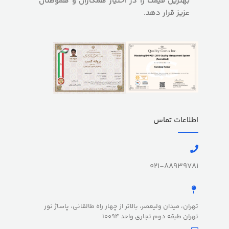
بهترین قیمت را در اختیار همکاران و هموطنان
عزیز قرار دهد.
اطلاعات تماس
021-88939781
تهران، میدان ولیعصر، بالاتر از چهار راه طالقانی، پاساژ نور
تهران طبقه دوم تجاری واحد 10094