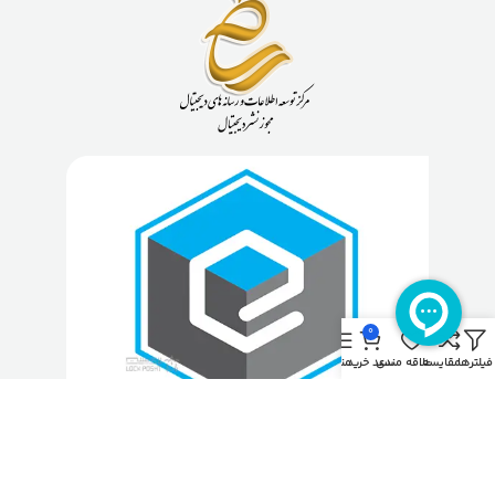
0
فیلترها
مقایسه
علاقه مندی
سبد خرید
منو