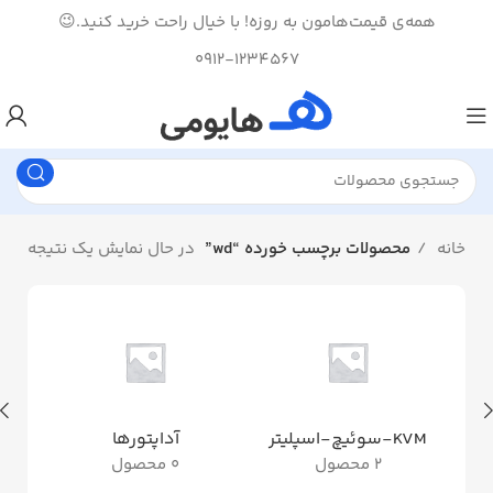
همه‌ی قیمت‌هامون به روزه! با خیال راحت خرید کنید.😉
0912-1234567
خانه
محصولات برچسب خورده “wd”
در حال نمایش یک نتیجه
KVM-سوئیچ-اسپلیتر
آداپتورها
ان
2 محصول
0 محصول