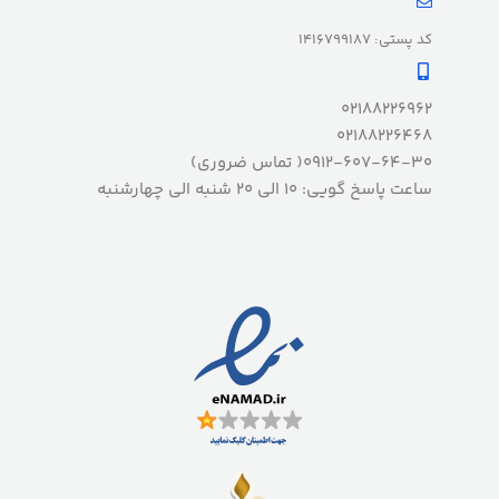
کد پستی: 1416799187
02188226962
02188226468
0912-607-64-30( تماس ضروری)
ساعت پاسخ گویی: 10 الی 20 شنبه الی چهارشنبه