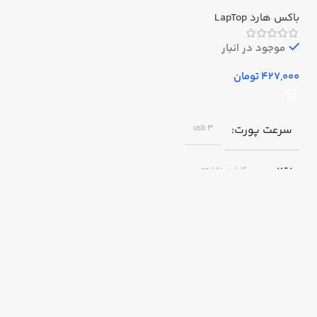
وسترن (Western) دیجیتال
مدل XP WD
باکس هارد LapTop
موجود در انبار
تومان
سرعت پورت
usb 3
اقلام
کابل+ دفترچه