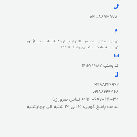
021-88939781
تهران، میدان ولیعصر، بالاتر از چهار راه طالقانی، پاساژ نور
تهران طبقه دوم تجاری واحد 10094
کد پستی: 1416799187
02188226962
02188226468
0912-607-64-30( تماس ضروری)
ساعت پاسخ گویی: 10 الی 20 شنبه الی چهارشنبه