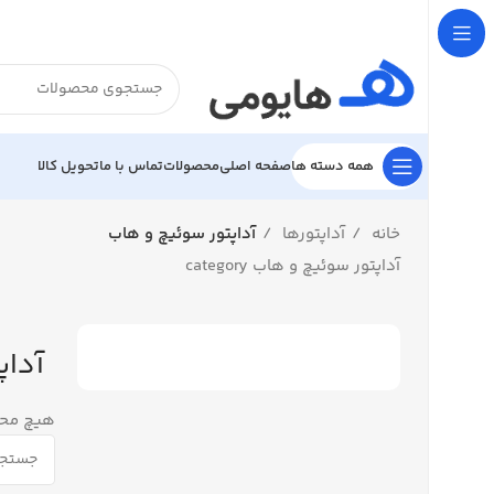

تحویل کالا
تماس با ما
محصولات
صفحه اصلی
همه دسته ها
آداپتور سوئیچ و هاب
آداپتورها
خانه
آداپتور سوئیچ و هاب category
 هاب
فت نشد.