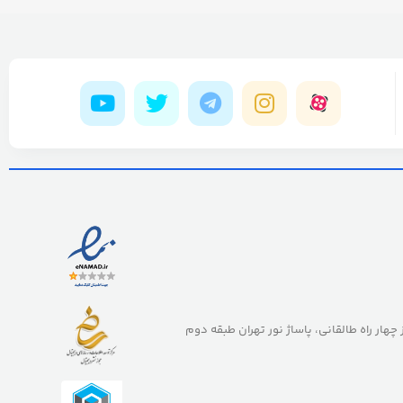
ز چهار راه طالقانی، پاساژ نور تهران طبقه دوم