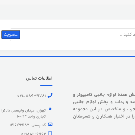
اطلاعات تماس
 بیش از 5 سال سابقه پخش عمده لوازم جانبی کامپیوتر و
021-88939781
ه واردات و پخش لوازم جانبی
 مجرب و متخصص در این مجموعه
تهران، میدان ولیعصر، بالاتر ا
را در اختیار همکاران و هموطنان
تجاری واحد 10094
کد پستی: 1416799187
02188226962