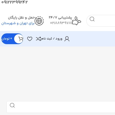
09122399242
پشتیبانی 24/7
حمل و نقل رایگان
02188939781
برای تهران و شهرستان
ورود / ثبت نام
0
تومان