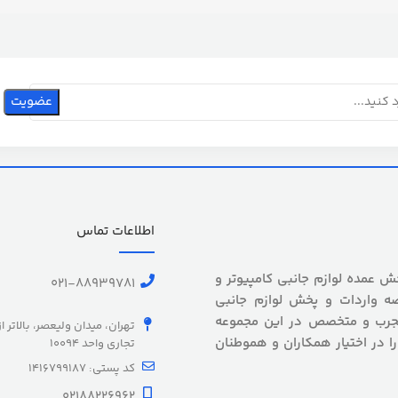
اطلاعات تماس
 بیش از 5 سال سابقه پخش عمده لوازم جانبی کامپیوتر و
021-88939781
ه واردات و پخش لوازم جانبی
 مجرب و متخصص در این مجموعه
تهران، میدان ولیعصر، بالاتر ا
را در اختیار همکاران و هموطنان
تجاری واحد 10094
کد پستی: 1416799187
02188226962