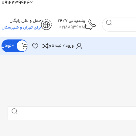
09122399242
پشتیبانی 24/7
حمل و نقل رایگان
02188939781
برای تهران و شهرستان
ورود / ثبت نام
0
تومان