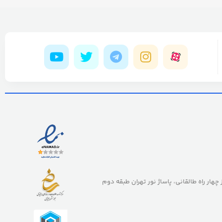
ز چهار راه طالقانی، پاساژ نور تهران طبقه دوم