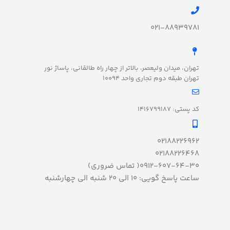
021-88939781
تهران، میدان ولیعصر، بالاتر از چهار راه طالقانی، پاساژ نور
تهران طبقه دوم تجاری واحد 10094
کد پستی: 1416799187
02188226962
02188226468
0912-607-64-30( تماس ضروری)
ساعت پاسخ گویی: 10 الی 20 شنبه الی چهارشنبه