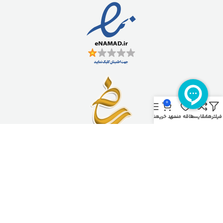
0
فیلترها
مقایسه
علاقه مندی
سبد خرید
منو