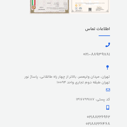
اطلاعات تماس
021-88939781
تهران، میدان ولیعصر، بالاتر از چهار راه طالقانی، پاساژ نور
تهران طبقه دوم تجاری واحد 10094
کد پستی: 1416799187
02188226962
02188226468