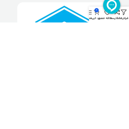
0
فیلترها
مقایسه
علاقه مندی
سبد خرید
منو