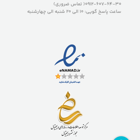
0912-607-64-30( تماس ضروری)
ساعت پاسخ گویی: 10 الی 20 شنبه الی چهارشنبه