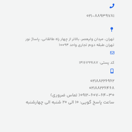
021-88939781
تهران، میدان ولیعصر، بالاتر از چهار راه طالقانی، پاساژ نور
تهران طبقه دوم تجاری واحد 10094
کد پستی: 1416799187
02188226962
02188226468
0912-607-64-30( تماس ضروری)
ساعت پاسخ گویی: 10 الی 20 شنبه الی چهارشنبه