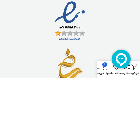
0
فیلترها
مقایسه
علاقه مندی
سبد خرید
منو