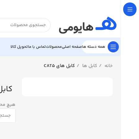

تحویل کالا
تماس با ما
محصولات
صفحه اصلی
همه دسته ها
کابل های CAT5
کابل ها
خانه
 CAT5
فت نشد.