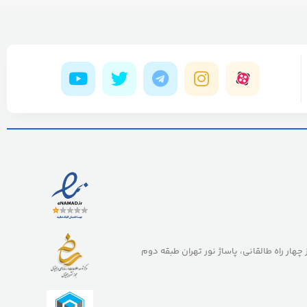
ز چهار راه طالقانی، پاساژ نور تهران طبقه دوم