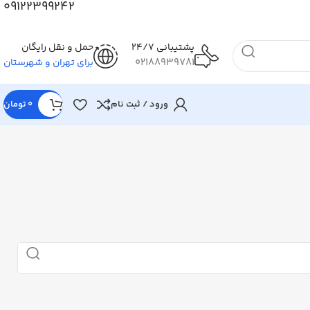
09122399242
پشتیبانی 24/7
حمل و نقل رایگان
02188939781
برای تهران و شهرستان
ورود / ثبت نام
0
تومان