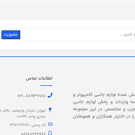
اطلاعات تماس
 بیش از 5 سال سابقه پخش عمده لوازم جانبی کامپیوتر و
021-88939781
ه واردات و پخش لوازم جانبی
 مجرب و متخصص در این مجموعه
تهران، میدان ولیعصر، بالاتر ا
را در اختیار همکاران و هموطنان
تجاری واحد 10094
کد پستی: 1416799187
02188226962