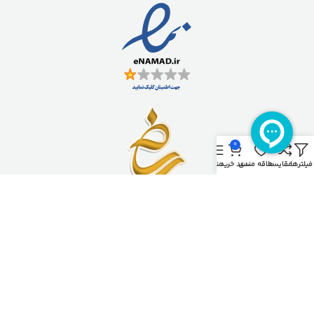
0
فیلترها
مقایسه
علاقه مندی
سبد خرید
منو