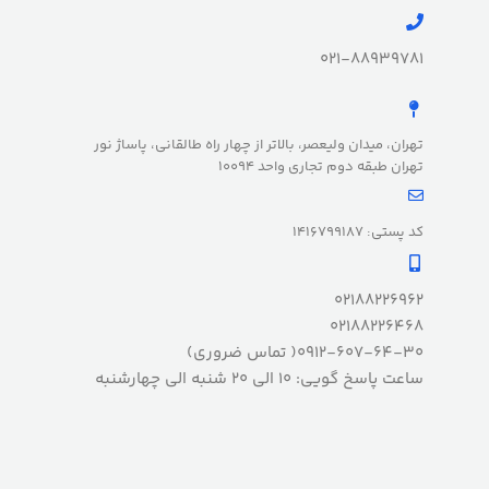
021-88939781
تهران، میدان ولیعصر، بالاتر از چهار راه طالقانی، پاساژ نور
تهران طبقه دوم تجاری واحد 10094
کد پستی: 1416799187
02188226962
02188226468
0912-607-64-30( تماس ضروری)
ساعت پاسخ گویی: 10 الی 20 شنبه الی چهارشنبه