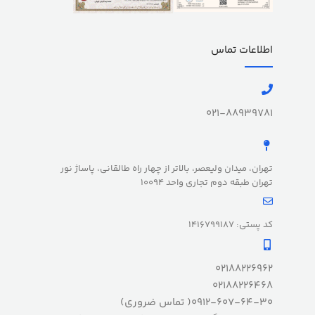
اطلاعات تماس
021-88939781
تهران، میدان ولیعصر، بالاتر از چهار راه طالقانی، پاساژ نور
تهران طبقه دوم تجاری واحد 10094
کد پستی: 1416799187
02188226962
02188226468
0912-607-64-30( تماس ضروری)