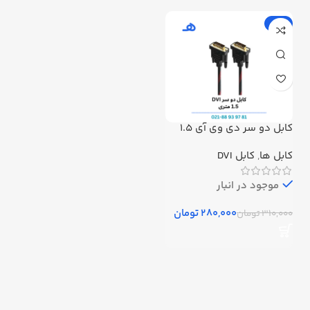
-10%
کابل دو سر دی وی آی 1.5
متری/DVI Cable
کابل ها
,
کابل DVI
موجود در انبار
280,000
تومان
310,000
تومان