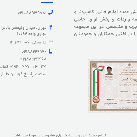
 بیش از 5 سال سابقه پخش عمده لوازم جانبی کامپیوتر و
021-88939781
ه واردات و پخش لوازم جانبی
 مجرب و متخصص در این مجموعه
تهران، میدان ولیعصر، بالاتر ا
را در اختیار همکاران و هموطنان
تجاری واحد 10094
کد پستی: 1416799187
02188226962
02188226468
0912-607-64-30( تماس ضروری)
ساعت پاسخ گویی: 10 الی 20 شنبه الی چهارشنبه
تمام حقوق این وب سایت برای
هایومی
محفوظ می باشد.