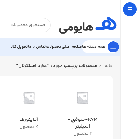

تحویل کالا
تماس با ما
محصولات
صفحه اصلی
همه دسته ها
محصولات برچسب خورده “هارد اسکترنال”
خانه
آداپتورها
KVM-سوئیچ-
اسپلیتر
0 محصول
2 محصول