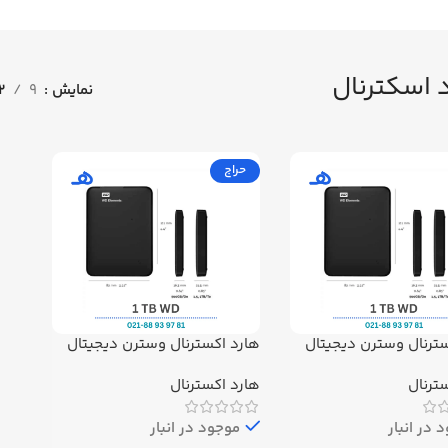
 اسکترنال
نمایش
9
12
حراج
سترنال وسترن دیجیتال
هارد اکسترنال وسترن دیجیتال
مدل Elements ظرفیت 1 ترابایت
ترنال
هارد اکسترنال
استوک
 در انبار
موجود در انبار