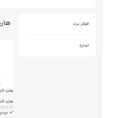
هارد
فیلتر برند
اندازه
هارد اک
مدل Elements ظرفیت 1 ترابایت
هارد اکس
موجود