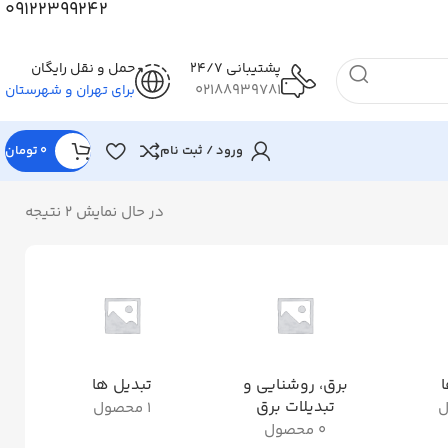
09122399242
پشتیبانی 24/7
حمل و نقل رایگان
02188939781
برای تهران و شهرستان
ورود / ثبت نام
0
تومان
در حال نمایش 2 نتیجه
ا
برق، روشنایی و
تبدیل ها
ت
تبدیلات برق
1 محصول
0 محصول