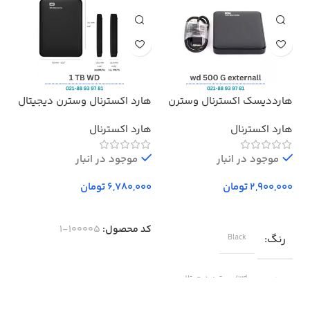
هارددیسک اکسترنال وسترن
هارد اکسترنال وسترن دیجیتال
هدف
دیجیتال مدل المنتز ظرفیت
مدل Elements ظرفیت 1 ترابایت
پرو
هارد اکسترنال
هارد اکسترنال
بد
500 گیگابایت استوک ا
Western Digital Elements
موجود در انبار
External Hard Drive – 500GB
موجود در انبار
تومان
تومان
کد محصول:
100005-1
رنگ
Black
برند
wd/وسترن دیجیتال