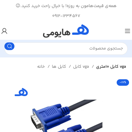
همه‌ی قیمت‌هامون به روزه! با خیال راحت خرید کنید.😉
0912-1234567
کابل 10متری vga
کابل vga
کابل ها
خانه
-17%