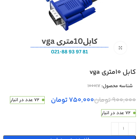
بزرگنمایی تصویر
کابل 10متری vga
شناسه محصول:
100017
900,000
تومان
750,000
تومان
72 عدد در انبار
72 عدد در انبار