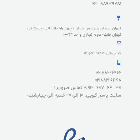
021-88939781
تهران، میدان ولیعصر، بالاتر از چهار راه طالقانی، پاساژ نور
تهران طبقه دوم تجاری واحد 10094
کد پستی: 1416799187
02188226962
02188226468
0912-607-64-30( تماس ضروری)
ساعت پاسخ گویی: 10 الی 20 شنبه الی چهارشنبه