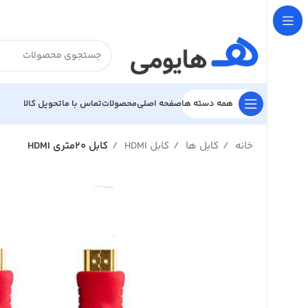

تحویل کالا
تماس با ما
محصولات
صفحه اصلی
همه دسته ها
کابل 20متری HDMI
کابل HDMI
کابل ها
خانه