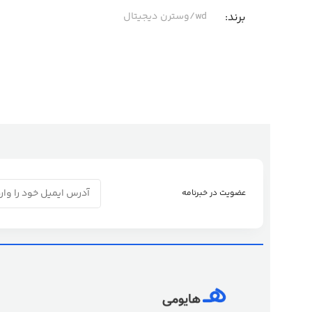
برند
wd/وسترن دیجیتال
عضویت در خبرنامه