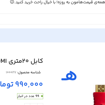
همه‌ی قیمت‌هامون به روزه! با خیال راحت خرید کنید.
کابل 20متری HDMI
100027
شناسه محصول:
ومان
99 عدد در انبار