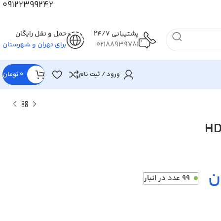
09122399242
پشتیبانی 24/7
حمل و نقل رایگان
02188939781
برای تهران و شهرستان
ورود / ثبت نام
0
تومان
تومان
تومان
ن
99 عدد در انبار