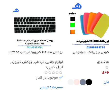
کونی پاوربانک شیائومی
روکش محافظ کیبورد لپ‌تاپ Surface
کابل 
4, 5, 6, 7 حروف فارسی‌دار
ه بندی
لوازم جانبی لپ تاپ
,
روکش کیبورد
,
کاب
سیلیکونی Crystal Guard MB
لیبل کیبورد
ودی
موجود در انبار
ان
تومان
ینه‌ها
افزودن به سبد خرید
ک