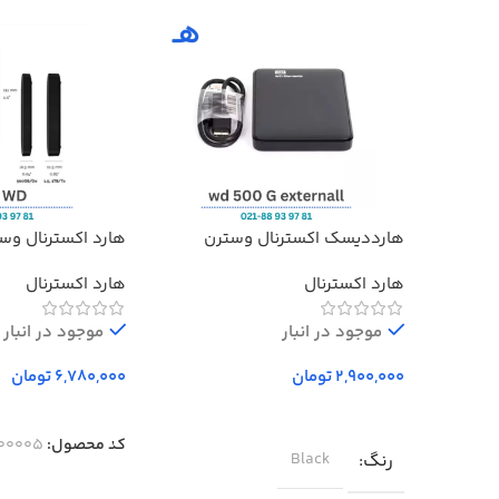
هارددیسک اکسترنال وسترن
هارد اکسترنال وس
دیجیتال مدل المنتز ظرفیت 500
Elements ظرفیت 1 ترابایت
هارد اکسترنال
هارد اکسترنال
گیگابایت استوک ا Western Digital
Elements External Hard Drive –
500GB
موجود در انبار
موجود در انبار
تومان
تومان
انتخاب گزینه‌ها
انتخاب گزینه‌ها
کد محصول:
00005-1
رنگ
Black