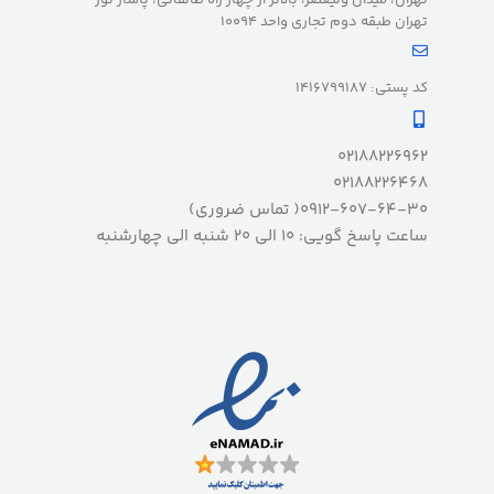
تهران طبقه دوم تجاری واحد 10094
کد پستی: 1416799187
02188226962
02188226468
0912-607-64-30( تماس ضروری)
ساعت پاسخ گویی: 10 الی 20 شنبه الی چهارشنبه