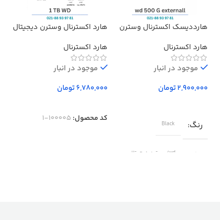
هارددیسک اکسترنال وسترن
هارد اکسترنال وسترن دیجیتال
هدف
دیجیتال مدل المنتز ظرفیت
مدل Elements ظرفیت 1 ترابایت
پرو
هارد اکسترنال
هارد اکسترنال
بد
500 گیگابایت استوک ا
Western Digital Elements
موجود در انبار
External Hard Drive – 500GB
موجود در انبار
تومان
تومان
کد محصول:
100005-1
رنگ
Black
برند
wd/وسترن دیجیتال