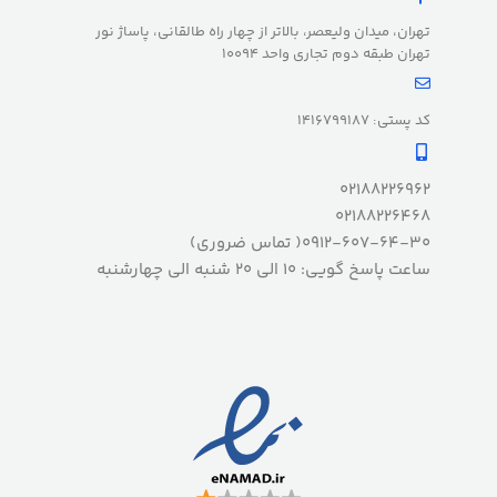
تهران، میدان ولیعصر، بالاتر از چهار راه طالقانی، پاساژ نور
تهران طبقه دوم تجاری واحد 10094
کد پستی: 1416799187
02188226962
02188226468
0912-607-64-30( تماس ضروری)
ساعت پاسخ گویی: 10 الی 20 شنبه الی چهارشنبه