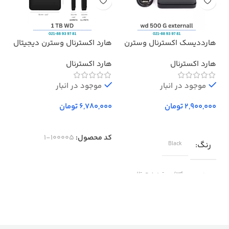
هارددیسک اکسترنال وسترن
هارد اکسترنال وسترن دیجیتال
هدف
دیجیتال مدل المنتز ظرفیت
مدل Elements ظرفیت 1 ترابایت
پرو
هارد اکسترنال
هارد اکسترنال
بد
500 گیگابایت استوک ا
Western Digital Elements
موجود در انبار
External Hard Drive – 500GB
موجود در انبار
تومان
تومان
کد محصول:
100005-1
رنگ
Black
برند
wd/وسترن دیجیتال