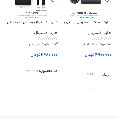
هارددیسک اکسترنال وسترن
هارد اکسترنال وسترن دیجیتال
هدف
دیجیتال مدل المنتز ظرفیت
مدل Elements ظرفیت 1 ترابایت
پرو
هارد اکسترنال
هارد اکسترنال
بد
500 گیگابایت استوک ا
Western Digital Elements
موجود در انبار
External Hard Drive – 500GB
موجود در انبار
تومان
تومان
کد محصول:
100005-1
رنگ
Black
برند
wd/وسترن دیجیتال