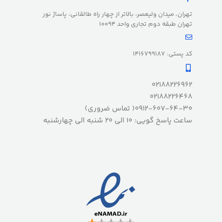
تهران، میدان ولیعصر، بالاتر از چهار راه طالقانی، پاساژ نور
تهران طبقه دوم تجاری واحد 10094
کد پستی: 1416799187
02188226962
02188226468
0912-607-64-30( تماس ضروری)
ساعت پاسخ گویی: 10 الی 20 شنبه الی چهارشنبه