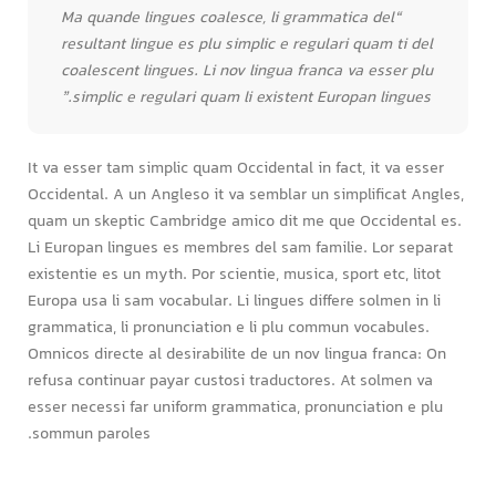
“Ma quande lingues coalesce, li grammatica del
resultant lingue es plu simplic e regulari quam ti del
coalescent lingues. Li nov lingua franca va esser plu
simplic e regulari quam li existent Europan lingues.”
It va esser tam simplic quam Occidental in fact, it va esser
Occidental. A un Angleso it va semblar un simplificat Angles,
quam un skeptic Cambridge amico dit me que Occidental es.
Li Europan lingues es membres del sam familie. Lor separat
existentie es un myth. Por scientie, musica, sport etc, litot
Europa usa li sam vocabular. Li lingues differe solmen in li
grammatica, li pronunciation e li plu commun vocabules.
Omnicos directe al desirabilite de un nov lingua franca: On
refusa continuar payar custosi traductores. At solmen va
esser necessi far uniform grammatica, pronunciation e plu
sommun paroles.