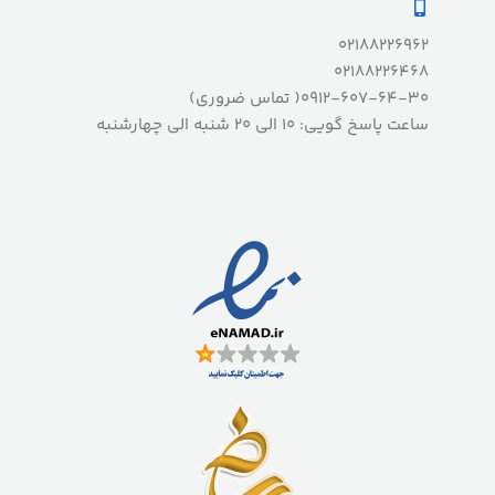
02188226962
02188226468
0912-607-64-30( تماس ضروری)
ساعت پاسخ گویی: 10 الی 20 شنبه الی چهارشنبه