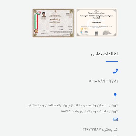
اطلاعات تماس
021-88939781
تهران، میدان ولیعصر، بالاتر از چهار راه طالقانی، پاساژ نور
تهران طبقه دوم تجاری واحد 10094
کد پستی: 1416799187