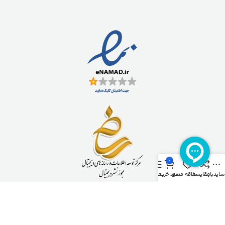
0
سایدبار
مقایسه
علاقه مندی
سبد خرید
منو