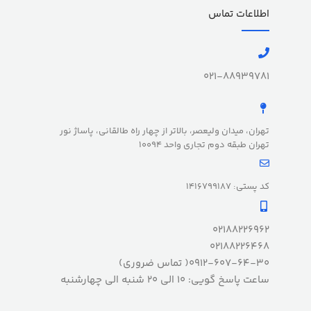
اطلاعات تماس
021-88939781
تهران، میدان ولیعصر، بالاتر از چهار راه طالقانی، پاساژ نور
تهران طبقه دوم تجاری واحد 10094
کد پستی: 1416799187
02188226962
02188226468
0912-607-64-30( تماس ضروری)
ساعت پاسخ گویی: 10 الی 20 شنبه الی چهارشنبه