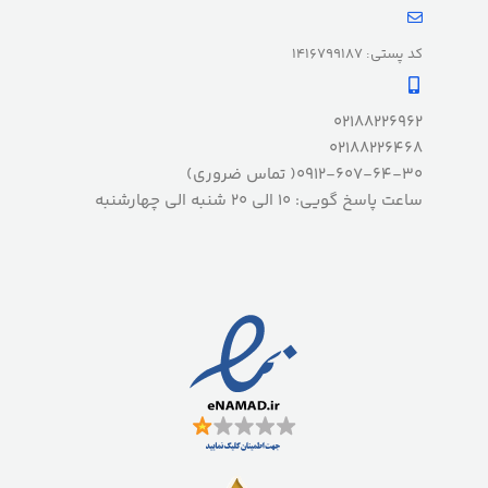
کد پستی: 1416799187
02188226962
02188226468
0912-607-64-30( تماس ضروری)
ساعت پاسخ گویی: 10 الی 20 شنبه الی چهارشنبه