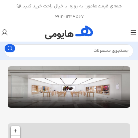
همه‌ی قیمت‌هامون به روزه! با خیال راحت خرید کنید.😉
0912-1234567
1433 High St, Alameda, CA 94501
Alameda Store
+