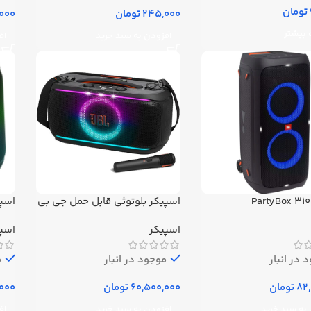
تومان
تومان
 بیشتر
افزودن به سبد خرید
اف
PartyBox 310
اسپیکر بلوتوثی قابل حمل جی بی
اسپی
ال مدل On The Go 2
اسپیکر
اسپ
al 2
 در انبار
موجود در انبار
م
تومان
تومان
به سبد خرید
افزودن به سبد خرید
اف