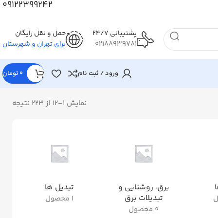
09122399242
پشتیبانی 24/7
حمل و نقل رایگان
02188939781
برای تهران و شهرستان
ورود / ثبت نام
0
تومان
نمایش 1–12 از 223 نتیجه
ا
برق، روشنایی و
تبدیل ها
ت
تبدیلات برق
1 محصول
0 محصول