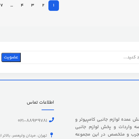
17
…
4
3
2
1
اطلاعات تماس
 بیش از 5 سال سابقه پخش عمده لوازم جانبی کامپیوتر و
021-88939781
ه واردات و پخش لوازم جانبی
 مجرب و متخصص در این مجموعه
تهران، میدان ولیعصر، بالاتر ا