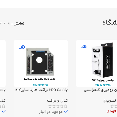
شگاه
نمایش
9
12
ن رومیزی کنفرانسی
HDD Caddy براکت هارد سایز12.7
DD Caddy
تصویری
کدی و براکت
کدی 
وجودی
موجود در انبار
م