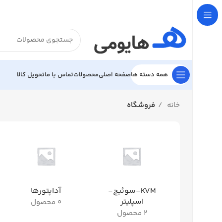

تحویل کالا
تماس با ما
محصولات
صفحه اصلی
همه دسته ها
فروشگاه
خانه
آداپتورها
KVM-سوئیچ-
اسپلیتر
0 محصول
2 محصول