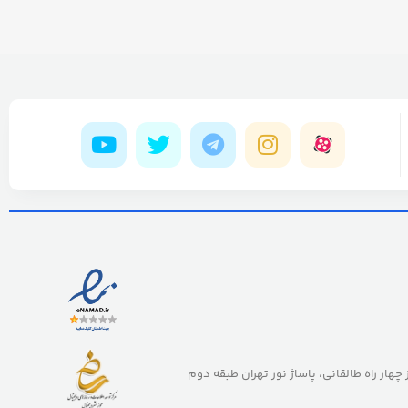
ز چهار راه طالقانی، پاساژ نور تهران طبقه دوم