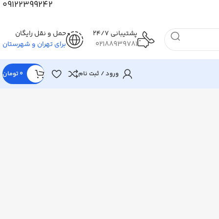
09122399242
پشتیبانی 24/7
حمل و نقل رایگان
02188939781
برای تهران و شهرستان
ورود / ثبت نام
0
تومان