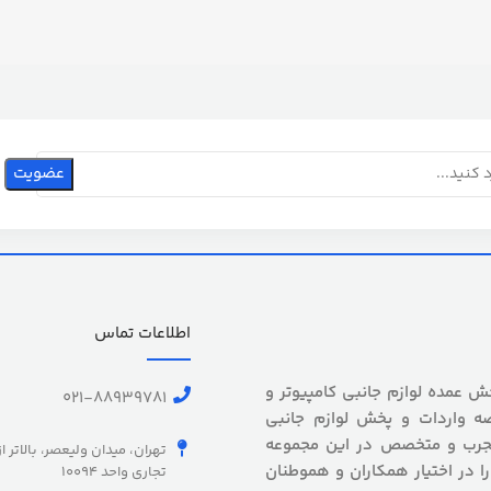
اطلاعات تماس
 بیش از 5 سال سابقه پخش عمده لوازم جانبی کامپیوتر و
021-88939781
ه واردات و پخش لوازم جانبی
 مجرب و متخصص در این مجموعه
تهران، میدان ولیعصر، بالاتر ا
را در اختیار همکاران و هموطنان
تجاری واحد 10094