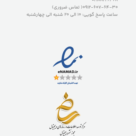
02188226468
0912-607-64-30( تماس ضروری)
ساعت پاسخ گویی: 10 الی 20 شنبه الی چهارشنبه