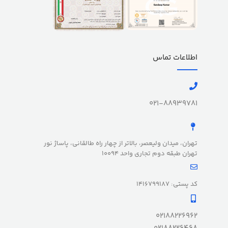
اطلاعات تماس
021-88939781
تهران، میدان ولیعصر، بالاتر از چهار راه طالقانی، پاساژ نور
تهران طبقه دوم تجاری واحد 10094
کد پستی: 1416799187
02188226962