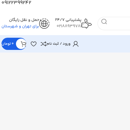
09122399242
پشتیبانی 24/7
حمل و نقل رایگان
02188939781
برای تهران و شهرستان
ورود / ثبت نام
0
تومان