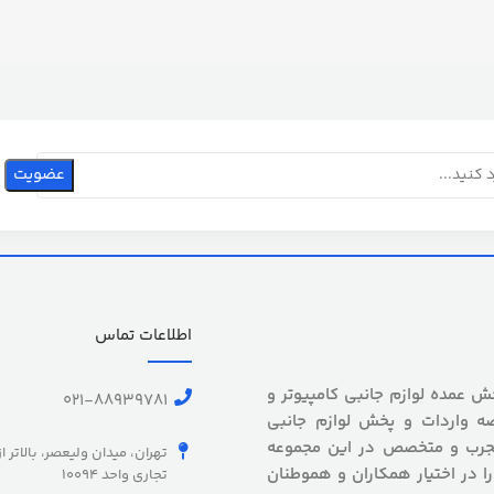
اطلاعات تماس
 بیش از 5 سال سابقه پخش عمده لوازم جانبی کامپیوتر و
021-88939781
ه واردات و پخش لوازم جانبی
 مجرب و متخصص در این مجموعه
تهران، میدان ولیعصر، بالاتر ا
را در اختیار همکاران و هموطنان
تجاری واحد 10094