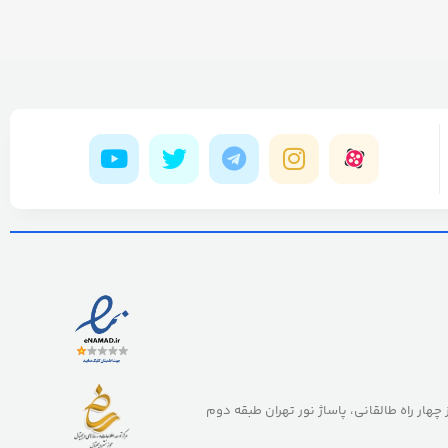
ز چهار راه طالقانی، پاساژ نور تهران طبقه دوم