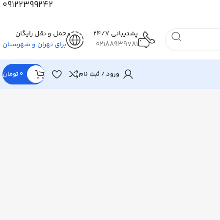
09122399242
پشتیبانی 24/7
حمل و نقل رایگان
02188939781
برای تهران و شهرستان
ورود / ثبت نام
0
تومان