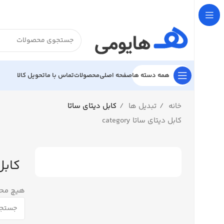

تحویل کالا
تماس با ما
محصولات
صفحه اصلی
همه دسته ها
کابل دیتای ساتا
تبدیل ها
خانه
کابل دیتای ساتا category
ساتا
فت نشد.