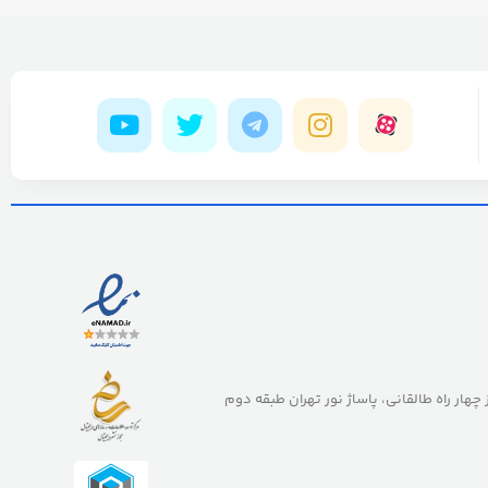
ز چهار راه طالقانی، پاساژ نور تهران طبقه دوم