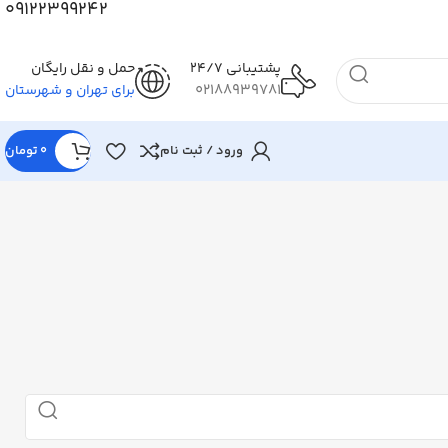
09122399242
پشتیبانی 24/7
حمل و نقل رایگان
02188939781
برای تهران و شهرستان
ورود / ثبت نام
0
تومان