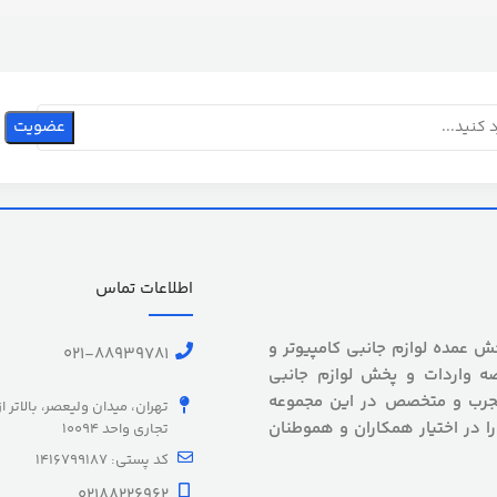
اطلاعات تماس
 بیش از 5 سال سابقه پخش عمده لوازم جانبی کامپیوتر و
021-88939781
ه واردات و پخش لوازم جانبی
 مجرب و متخصص در این مجموعه
تهران، میدان ولیعصر، بالاتر ا
را در اختیار همکاران و هموطنان
تجاری واحد 10094
کد پستی: 1416799187
02188226962