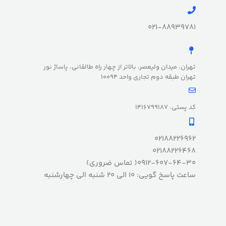
021-88939781
تهران، میدان ولیعصر، بالاتر از چهار راه طالقانی، پاساژ نور
تهران طبقه دوم تجاری واحد 10094
کد پستی: 1416799187
02188226962
02188226468
0912-607-64-30( تماس ضروری)
ساعت پاسخ گویی: 10 الی 20 شنبه الی چهارشنبه