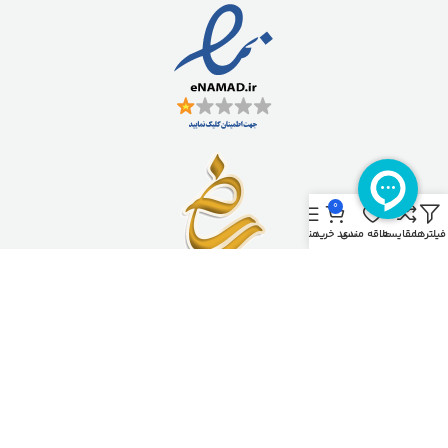
0
فیلترها
مقایسه
علاقه مندی
سبد خرید
منو