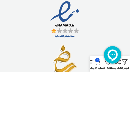
0
فیلترها
مقایسه
علاقه مندی
سبد خرید
منو