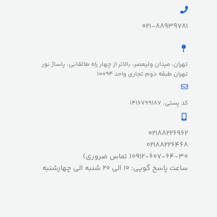
021-88939781
تهران، میدان ولیعصر، بالاتر از چهار راه طالقانی، پاساژ نور
تهران طبقه دوم تجاری واحد 10094
کد پستی: 1416799187
02188226962
02188226468
0912-607-64-30( تماس ضروری)
ساعت پاسخ گویی: 10 الی 20 شنبه الی چهارشنبه