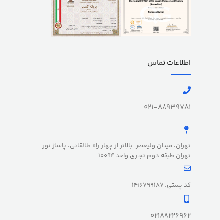
اطلاعات تماس
021-88939781
تهران، میدان ولیعصر، بالاتر از چهار راه طالقانی، پاساژ نور
تهران طبقه دوم تجاری واحد 10094
کد پستی: 1416799187
02188226962