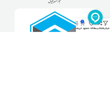
0
فیلترها
مقایسه
علاقه مندی
سبد خرید
منو