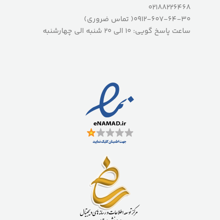
02188226468
0912-607-64-30( تماس ضروری)
ساعت پاسخ گویی: 10 الی 20 شنبه الی چهارشنبه