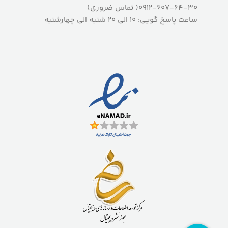
0912-607-64-30( تماس ضروری)
ساعت پاسخ گویی: 10 الی 20 شنبه الی چهارشنبه