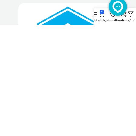
0
فیلترها
مقایسه
علاقه مندی
سبد خرید
منو