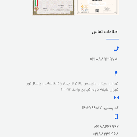
اطلاعات تماس
021-88939781
تهران، میدان ولیعصر، بالاتر از چهار راه طالقانی، پاساژ نور
تهران طبقه دوم تجاری واحد 10094
کد پستی: 1416799187
02188226962
02188226468