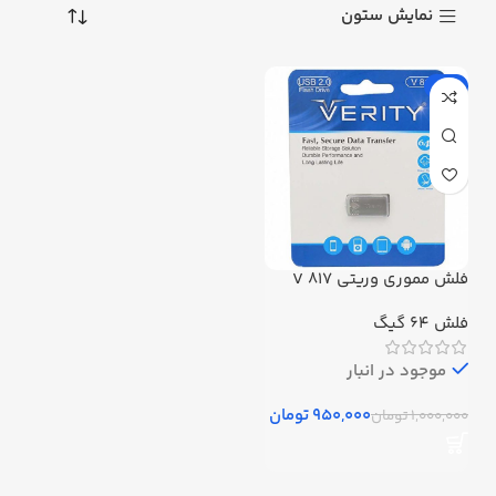
نمایش ستون
-5%
فلش مموری وریتی V 817
USB 2 ظرفیت 64 گیگابایت
فلش 64 گیگ
موجود در انبار
950,000
تومان
1,000,000
تومان