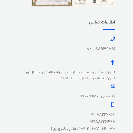
اطلاعات تماس
021-88939781
تهران، میدان ولیعصر، بالاتر از چهار راه طالقانی، پاساژ نور
تهران طبقه دوم تجاری واحد 10094
کد پستی: 1416799187
02188226962
02188226468
0912-607-64-30( تماس ضروری)