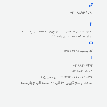
021-88939781
تهران، میدان ولیعصر، بالاتر از چهار راه طالقانی، پاساژ نور
تهران طبقه دوم تجاری واحد 10094
کد پستی: 1416799187
02188226962
02188226468
0912-607-64-30( تماس ضروری)
ساعت پاسخ گویی: 10 الی 20 شنبه الی چهارشنبه