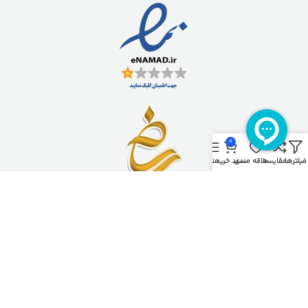
0
فیلترها
مقایسه
علاقه مندی
سبد خرید
منو