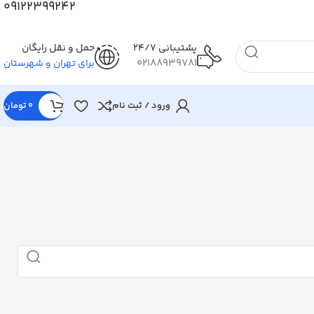
09122399242
پشتیبانی 24/7
حمل و نقل رایگان
02188939781
برای تهران و شهرستان
ورود / ثبت نام
0
تومان