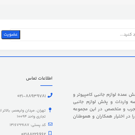
اطلاعات تماس
 بیش از 5 سال سابقه پخش عمده لوازم جانبی کامپیوتر و
021-88939781
ه واردات و پخش لوازم جانبی
 مجرب و متخصص در این مجموعه
تهران، میدان ولیعصر، بالاتر ا
را در اختیار همکاران و هموطنان
تجاری واحد 10094
کد پستی: 1416799187
02188226962