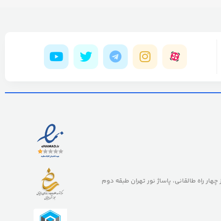
ز چهار راه طالقانی، پاساژ نور تهران طبقه دوم