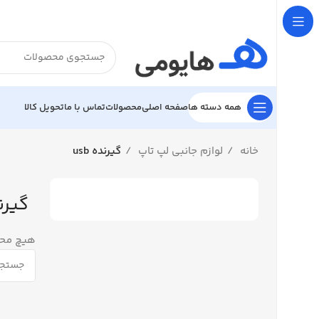

تحویل کالا
تماس با ما
محصولات
صفحه اصلی
همه دسته ها
گیرنده usb
لوازم جانبی لپ تاپ
خانه
ده usb
فت نشد.