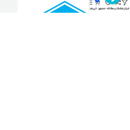
0
فیلترها
مقایسه
علاقه مندی
سبد خرید
منو