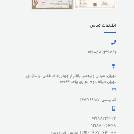
اطلاعات تماس
021-88939781
تهران، میدان ولیعصر، بالاتر از چهار راه طالقانی، پاساژ نور
تهران طبقه دوم تجاری واحد 10094
کد پستی: 1416799187
02188226962
02188226468
0912-607-64-30( تماس ضروری)