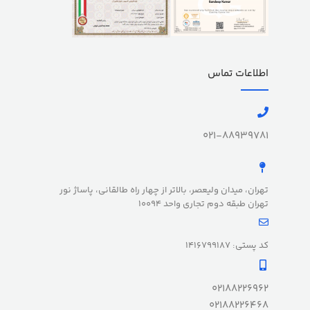
اطلاعات تماس
021-88939781
تهران، میدان ولیعصر، بالاتر از چهار راه طالقانی، پاساژ نور
تهران طبقه دوم تجاری واحد 10094
کد پستی: 1416799187
02188226962
02188226468