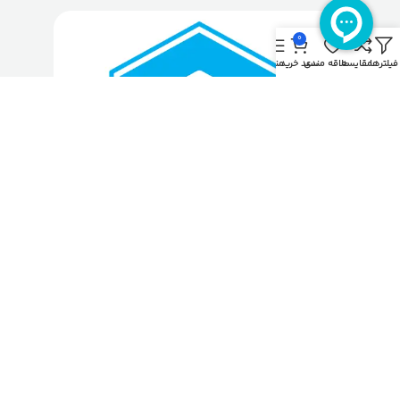
0
فیلترها
مقایسه
علاقه مندی
سبد خرید
منو