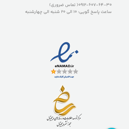
0912-607-64-30( تماس ضروری)
ساعت پاسخ گویی: 10 الی 20 شنبه الی چهارشنبه