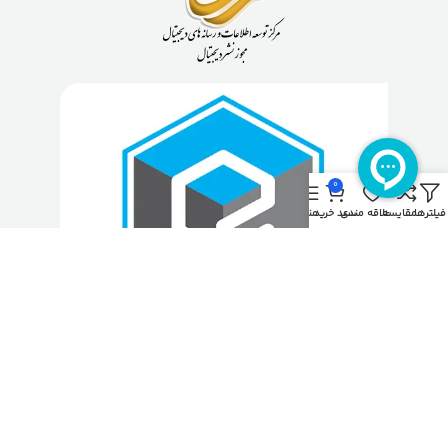
0
فیلترها
مقایسه
علاقه مندی
سبد خرید
منو