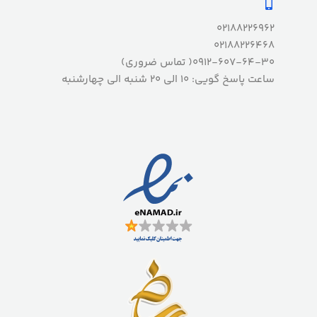
02188226962
02188226468
0912-607-64-30( تماس ضروری)
ساعت پاسخ گویی: 10 الی 20 شنبه الی چهارشنبه