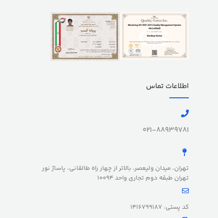
اطلاعات تماس
021-88939781
تهران، میدان ولیعصر، بالاتر از چهار راه طالقانی، پاساژ نور
تهران طبقه دوم تجاری واحد 10094
کد پستی: 1416799187