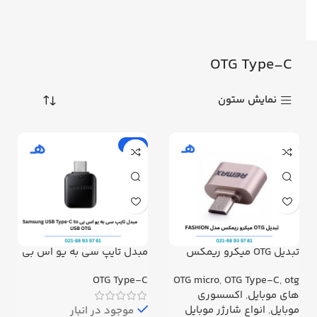
OTG Type-C
نمایش ستون
-17%
تبدیل OTG میکرو ریمکس
مبدل تایپ سی به یو اس بی
مدل FASHION سامسونگ پک
Samsung USB Type-C to
مقوایی
USB OTG
OTG Type-C
OTG micro
,
OTG Type-C
,
otg
های موبایل
,
اکسسوری
موبایل
,
انواع شارژر موبایل
موجود در انبار