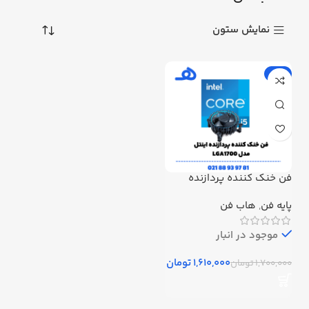
نمایش ستون
-5%
فن خنک کننده پردازنده
اینتل مدل LGA1700
پایه فن
,
هاب فن
موجود در انبار
1,610,000
تومان
1,700,000
تومان