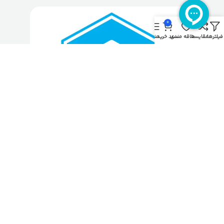
0
فیلترها
مقایسه
علاقه مندی
سبد خرید
منو