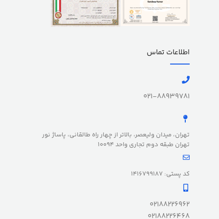
اطلاعات تماس
021-88939781
تهران، میدان ولیعصر، بالاتر از چهار راه طالقانی، پاساژ نور
تهران طبقه دوم تجاری واحد 10094
کد پستی: 1416799187
02188226962
02188226468