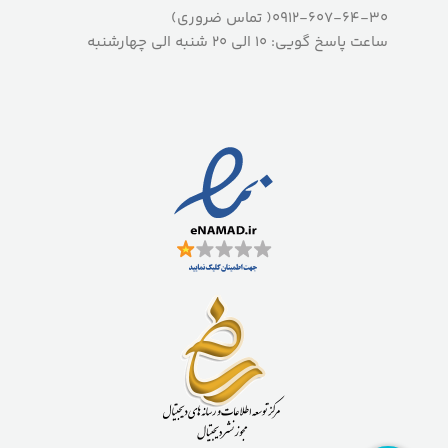
0912-607-64-30( تماس ضروری)
ساعت پاسخ گویی: 10 الی 20 شنبه الی چهارشنبه