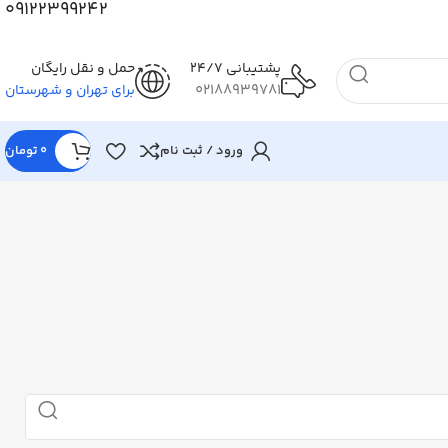
09122399242
پشتیبانی 24/7
حمل و نقل رایگان
02188939781
برای تهران و شهرستان
ورود / ثبت نام
0
تومان