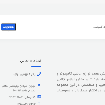
اطلاعات تماس
 بیش از 5 سال سابقه پخش عمده لوازم جانبی کامپیوتر و
021-88939781
ه واردات و پخش لوازم جانبی
 مجرب و متخصص در این مجموعه
تهران، میدان ولیعصر، بالاتر ا
را در اختیار همکاران و هموطنان
تجاری واحد 10094
کد پستی: 1416799187
02188226962