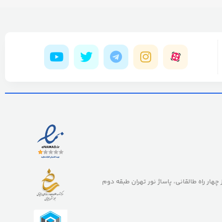
ز چهار راه طالقانی، پاساژ نور تهران طبقه دوم