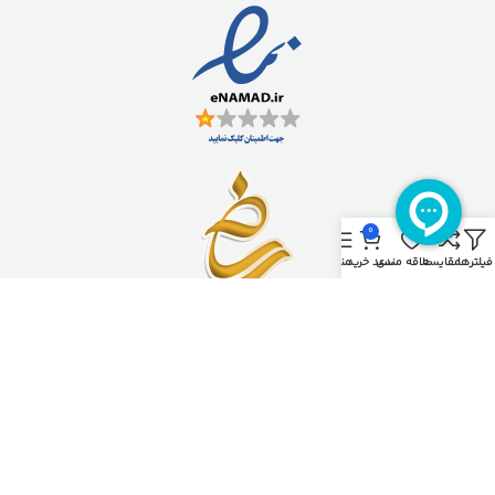
0
فیلترها
مقایسه
علاقه مندی
سبد خرید
منو